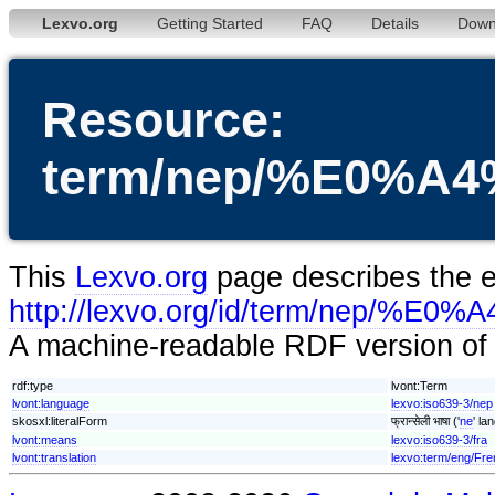
Lexvo.org
Getting Started
FAQ
Details
Down
Resource:
term/nep/%E0
This
Lexvo.org
page describes the en
http://lexvo.org/id/term
A machine-readable RDF version of t
rdf:type
lvont:Term
lvont:language
lexvo:iso639-3/nep
skosxl:literalForm
फ्रान्सेली भाषा ('
ne
' la
lvont:means
lexvo:iso639-3/fra
lvont:translation
lexvo:term/eng/Fr