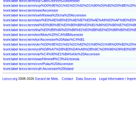
lvont:label
lexvo:term/srp-Latn/Ostrvo%20Asension
lvont:label
lexvo:term/srp/%D0%9E%D1%81%D1%82%D1%80%D0%B2%D0%BE%
lvont:label
lexvo:term/swe/Ascension
lvont:label
lexvo:term/swh/Kisiwa%20cha%20Ascension
lvont:label
lexvo:term/tam/%E0%AE%85%E0%AE%B7%E0%AE%A9%E0%AF%8D
lvont:label
lexvo:term/tel/%E0%B0%8E%E0%B0%B8%E0%B1%86%E0%B0%B7%E
lvont:label
lexvo:term/tha/%E0%B9%80%E0%B8%81%E0%B8%B2%E0%B8%B0%
lvont:label
lexvo:term/ton/Motu%20%CA%BBAsenisini
lvont:label
lexvo:term/tur/Ascension%20Adas%C4%B1
lvont:label
lexvo:term/ukr/%D0%9E%D1%81%D1%82%D1%80%D1%96%D0%B2
lvont:label
lexvo:term/urd/%D8%A7%D8%B3%DA%A9%DB%8C%D9%86%D8%B3
lvont:label
lexvo:term/vie/%C4%90%E1%BA%A3o%20Ascension
lvont:label
lexvo:term/wae/Himmelf%C3%A1rtsinsla
lvont:label
lexvo:term/zsm/Pulau%20Ascension
lvont:label
lexvo:term/zul/i-Ascension%20Island
Lexvo.org
2008-2026
Gerard de Melo
.
Contact
Data Sources
Legal Information / Imprin