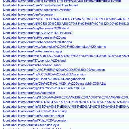
lvont:label
lexvo:term/cmn/%E9%98%BF%E6%A3%AE%E6%9D%BE%E5%B2%9B
lvont:label
lexvo:term/cym/Ynys%20y%20Dyrchafael
lvont:label
lexvo:term/dan/Ascension%C3%B8en
lvont:label
lexvo:term/deu/Ascension
lvont:label
lexvo:term/dzo/%E0%BD%A8%E0%BD%BA%E0%BC%8B%E0%BD%A
lvont:label
lexvo:term/ell/%CE%9D%CE%AE%CF%83%CE%BF%CF%82%20%CE
lvont:label
lexvo:term/eng/Ascension%20Island
lvont:label
lexvo:term/eng/ISO%203166-1%3AAC
lvont:label
lexvo:term/est/Ascensioni%20saar
lvont:label
lexvo:term/eus/Ascension%20Uhartea
lvont:label
lexvo:term/ewe/Ascension%20%C6%92udomekpo%20nutome
lvont:label
lexvo:term/fao/Ascensionoyggjin
lvont:label
lexvo:term/fas/%D8%AC%D8%B2%D8%A7%DB%8C%D8%B1%20%D8%
lvont:label
lexvo:term/fil/Acsencion%20island
lvont:label
lexvo:term/fin/Ascension-saari
lvont:label
lexvo:term/fra/%C3%8Ele%20de%20l%E2%80%99Ascension
lvont:label
lexvo:term/fra/%C3%8Ele%20de%20l'Ascension
lvont:label
lexvo:term/gla/Eilean%20na%20Deasgabhalach
lvont:label
lexvo:term/gle/Oile%C3%A1n%20na%20Deascabh%C3%A1la
lvont:label
lexvo:term/glg/Illa%20de%20Ascensi%C3%B3n
lvont:label
lexvo:term/gsw/Ascension
lvont:label
lexvo:term/guj/%E0%AA%8F%E0%AA%B8%E0%AB%87%E0%AA%A8
lvont:label
lexvo:term/heb/%D7%94%D7%90%D7%99%20%D7%90%D7%A1%D7%A0
lvont:label
lexvo:term/hin/%E0%A4%85%E0%A4%B8%E0%A5%87%E0%A4%82%E
lvont:label
lexvo:term/hrv/Otok%20Ascension
lvont:label
lexvo:term/hun/Ascension-sziget
lvont:label
lexvo:term/ind/Pulau%20Ascension
lvont:label
lexvo:term/isl/Ascension-eyja