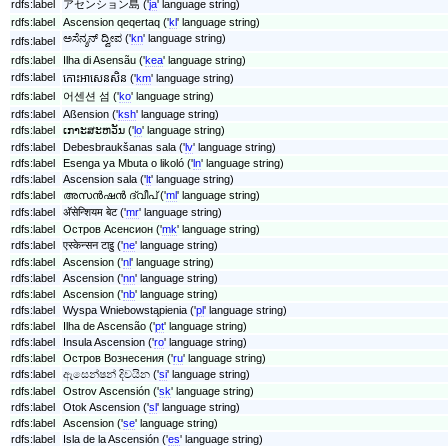
rdfs:label
アセンション島 ('
ja
' language string)
rdfs:label
Ascension qeqertaq ('
kl
' language string)
ಅಸೆನ್ಶನ್ ದ್ವೀಪ ('
kn
' language string)
rdfs:label
rdfs:label
Ilha di Asensãu ('
kea
' language string)
rdfs:label
កោះ​អាសេនសិន ('
km
' language string)
rdfs:label
어센션 섬 ('
ko
' language string)
rdfs:label
Aßension ('
ksh
' language string)
rdfs:label
ເກາະສະຫວັນ ('
lo
' language string)
rdfs:label
Debesbraukšanas sala ('
lv
' language string)
rdfs:label
Esenga ya Mbuta o likoló ('
ln
' language string)
rdfs:label
Ascension sala ('
lt
' language string)
rdfs:label
അസൻഷൻ ദ്വീപ് ('
ml
' language string)
rdfs:label
अ‍ॅसेन्शियम बेट ('
mr
' language string)
rdfs:label
Остров Асенсион ('
mk
' language string)
rdfs:label
एस्केन्सन टाइु ('
ne
' language string)
rdfs:label
Ascension ('
nl
' language string)
rdfs:label
Ascension ('
nn
' language string)
rdfs:label
Ascension ('
nb
' language string)
rdfs:label
Wyspa Wniebowstąpienia ('
pl
' language string)
rdfs:label
Ilha de Ascensão ('
pt
' language string)
rdfs:label
Insula Ascension ('
ro
' language string)
rdfs:label
Остров Вознесения ('
ru
' language string)
rdfs:label
ඇසෙන්ෂන් දිවයින ('
si
' language string)
rdfs:label
Ostrov Ascensión ('
sk
' language string)
rdfs:label
Otok Ascension ('
sl
' language string)
rdfs:label
Ascension ('
se
' language string)
rdfs:label
Isla de la Ascensión ('
es
' language string)