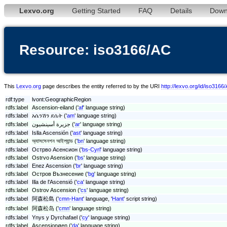
Lexvo.org
Getting Started
FAQ
Details
Down
Resource: iso3166/AC
This
Lexvo.org
page describes the entity referred to by the URI
http://lexvo.org/id/iso3166
rdf:type
lvont:GeographicRegion
rdfs:label
Ascension-eiland ('
af
' language string)
rdfs:label
አሴንሽን ደሴት ('
am
' language string)
rdfs:label
جزيرة أسينشيون ('
ar
' language string)
rdfs:label
Islla Ascensión ('
ast
' language string)
rdfs:label
অ্যাসসেনশন আইল্যান্ড ('
bn
' language string)
rdfs:label
Острво Асенсион ('
bs-Cyrl
' language string)
rdfs:label
Ostrvo Asension ('
bs
' language string)
rdfs:label
Enez Ascension ('
br
' language string)
rdfs:label
Остров Възнесение ('
bg
' language string)
rdfs:label
Illa de l'Ascensió ('
ca
' language string)
rdfs:label
Ostrov Ascension ('
cs
' language string)
rdfs:label
阿森松島 ('
cmn-Hant
' language, '
Hant
' script string)
rdfs:label
阿森松岛 ('
cmn
' language string)
rdfs:label
Ynys y Dyrchafael ('
cy
' language string)
rdfs:label
Ascensionøen ('
da
' language string)