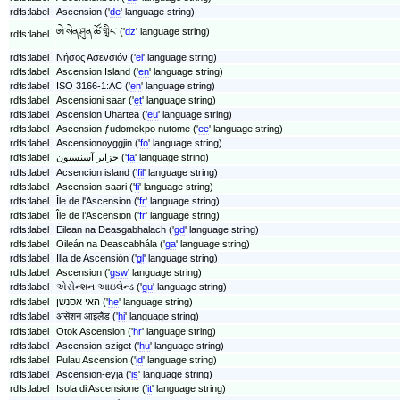
rdfs:label
Ascension ('
de
' language string)
ཨེ་སེན་ཤུན་ཚོ་གླིང༌ ('
dz
' language string)
rdfs:label
rdfs:label
Νήσος Ασενσιόν ('
el
' language string)
rdfs:label
Ascension Island ('
en
' language string)
rdfs:label
ISO 3166-1:AC ('
en
' language string)
rdfs:label
Ascensioni saar ('
et
' language string)
rdfs:label
Ascension Uhartea ('
eu
' language string)
rdfs:label
Ascension ƒudomekpo nutome ('
ee
' language string)
rdfs:label
Ascensionoyggjin ('
fo
' language string)
rdfs:label
جزایر آسنسیون ('
fa
' language string)
rdfs:label
Acsencion island ('
fil
' language string)
rdfs:label
Ascension-saari ('
fi
' language string)
rdfs:label
Île de l'Ascension ('
fr
' language string)
rdfs:label
Île de l’Ascension ('
fr
' language string)
rdfs:label
Eilean na Deasgabhalach ('
gd
' language string)
rdfs:label
Oileán na Deascabhála ('
ga
' language string)
rdfs:label
Illa de Ascensión ('
gl
' language string)
rdfs:label
Ascension ('
gsw
' language string)
rdfs:label
એસેન્શન આઇલેન્ડ ('
gu
' language string)
rdfs:label
האי אסנשן ('
he
' language string)
rdfs:label
असेंशन आइलैंड ('
hi
' language string)
rdfs:label
Otok Ascension ('
hr
' language string)
rdfs:label
Ascension-sziget ('
hu
' language string)
rdfs:label
Pulau Ascension ('
id
' language string)
rdfs:label
Ascension-eyja ('
is
' language string)
rdfs:label
Isola di Ascensione ('
it
' language string)