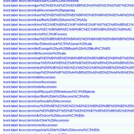
lvont:label
lexvo:term/ita/Isola%20di%20Ascensione
lvont:label
lexvo:term/jpn/%E3%82%A2%E3%82%BB%E3%83%B3%E3%82%B7%E3
lvont:label
lexvo:term/kal/Ascension%20qeqertaq
lvont:label
lexvo:term/kan/%E0%B2%85%E0%B2%B8%E0%B3%86%E0%B2%A8%
lvont:label
lexvo:term/kea/Ilha%20di%20Asens%C3%A3u
lvont:label
lexvo:term/khm/%E1%9E%80%E1%9F%84%E1%9F%87%E2%80%8B%
lvont:label
lexvo:term/kor/%EC%96%B4%EC%84%BC%EC%85%98%20%EC%84%AC
lvont:label
lexvo:term/ksh/A%C3%9Fension
lvont:label
lexvo:term/lao/%E0%BB%80%E0%BA%81%E0%BA%B2%E0%BA%B0%
lvont:label
lexvo:term/lav/Debesbrauk%C5%A1anas%20sala
lvont:label
lexvo:term/lin/Esenga%20ya%20Mbuta%20o%20likol%C3%B3
lvont:label
lexvo:term/lit/Ascension%20sala
lvont:label
lexvo:term/mal/%E0%B4%85%E0%B4%B8%E0%B5%BB%E0%B4%B7%
lvont:label
lexvo:term/mar/%E0%A4%85%E2%80%8D%E0%A5%85%E0%A4%B8%
lvont:label
lexvo:term/mkd/%D0%9E%D1%81%D1%82%D1%80%D0%BE%D0%B2
lvont:label
lexvo:term/nep/%E0%A4%8F%E0%A4%B8%E0%A5%8D%E0%A4%95%
lvont:label
lexvo:term/nld/Ascension
lvont:label
lexvo:term/nno/Ascension
lvont:label
lexvo:term/nob/Ascension
lvont:label
lexvo:term/pol/Wyspa%20Wniebowst%C4%85pienia
lvont:label
lexvo:term/por/Ilha%20de%20Ascens%C3%A3o
lvont:label
lexvo:term/ron/Insula%20Ascension
lvont:label
lexvo:term/rus/%D0%9E%D1%81%D1%82%D1%80%D0%BE%D0%B2
lvont:label
lexvo:term/sin/%E0%B6%87%E0%B7%83%E0%B7%99%E0%B6%B1%
lvont:label
lexvo:term/slk/Ostrov%20Ascensi%C3%B3n
lvont:label
lexvo:term/slv/Otok%20Ascension
lvont:label
lexvo:term/sme/Ascension
lvont:label
lexvo:term/spa/Isla%20de%20la%20Ascensi%C3%B3n