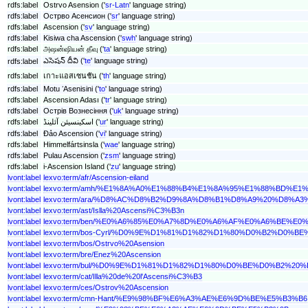
rdfs:label
Ostrvo Asension ('
sr-Latn
' language string)
rdfs:label
Острво Асенсион ('
sr
' language string)
rdfs:label
Ascension ('
sv
' language string)
rdfs:label
Kisiwa cha Ascension ('
swh
' language string)
rdfs:label
அஷன்ஷியன் தீவு ('
ta
' language string)
ఎసెషన్ దీవి ('
te
' language string)
rdfs:label
rdfs:label
เกาะแอสเซนชัน ('
th
' language string)
rdfs:label
Motu ʻAsenisini ('
to
' language string)
rdfs:label
Ascension Adası ('
tr
' language string)
rdfs:label
Острів Вознесіння ('
uk
' language string)
rdfs:label
اسکینسیئن آئلینڈ ('
ur
' language string)
rdfs:label
Đảo Ascension ('
vi
' language string)
rdfs:label
Himmelfártsinsla ('
wae
' language string)
rdfs:label
Pulau Ascension ('
zsm
' language string)
rdfs:label
i-Ascension Island ('
zu
' language string)
lvont:label
lexvo:term/afr/Ascension-eiland
lvont:label
lexvo:term/amh/%E1%8A%A0%E1%88%B4%E1%8A%95%E1%88%BD%E
lvont:label
lexvo:term/ara/%D8%AC%D8%B2%D9%8A%D8%B1%D8%A9%20%D8%
lvont:label
lexvo:term/ast/Islla%20Ascensi%C3%B3n
lvont:label
lexvo:term/ben/%E0%A6%85%E0%A7%8D%E0%A6%AF%E0%A6%BE
lvont:label
lexvo:term/bos-Cyrl/%D0%9E%D1%81%D1%82%D1%80%D0%B2%D
lvont:label
lexvo:term/bos/Ostrvo%20Asension
lvont:label
lexvo:term/bre/Enez%20Ascension
lvont:label
lexvo:term/bul/%D0%9E%D1%81%D1%82%D1%80%D0%BE%D0%B2
lvont:label
lexvo:term/cat/Illa%20de%20l'Ascensi%C3%B3
lvont:label
lexvo:term/ces/Ostrov%20Ascension
lvont:label
lexvo:term/cmn-Hant/%E9%98%BF%E6%A3%AE%E6%9D%BE%E5%B3%B6