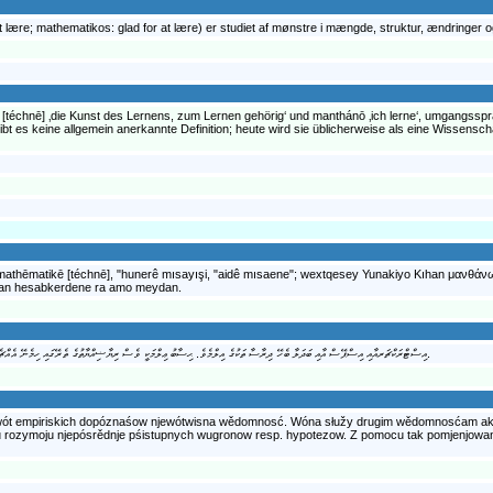
ære; mathematikos: glad for at lære) er studiet af mønstre i mængde, struktur, ændringer 
 [téchnē] ‚die Kunst des Lernens, zum Lernen gehörig‘ und manthánō ‚ich lerne‘, umgangssp
t es keine allgemein anerkannte Definition; heute wird sie üblicherweise als eine Wissensch
mathēmatikē [téchnē], "hunerê mısayışi, "aidê mısaene"; wextqesey Yunakiyo Kıhan μανθάνω
eyan hesabkerdene ra amo meydan.
ރިޔާޟިއްޔާތަކީ (Mathematics) މިންވަރާއި (quantity) އިސްޓްރަކްޗަރއާއި އިސްޕޭސް އާއި ބަދަލާ ބެހޭ ދިރާސާ ތަކުގެ އިލްމެވެ. ޙިސާބު ޢިލްމަކީ ވެސް ރިޔާޟިއްޔާތުގެ ތެރޭގައި ހިމެނޭ އެއްޗެކެވެ.
ona, wót empiriskich dopóznaśow njewótwisna wědomnosć. Wóna słužy drugim wědomnosćam 
u rozymoju njepósrědnje pśistupnych wugronow resp. hypotezow. Z pomocu tak pomjenjowa