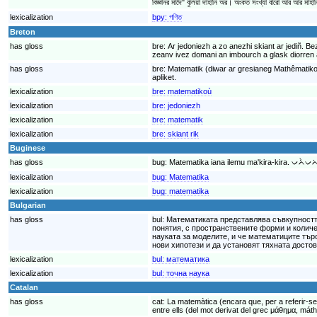
বিজ্ঞানর মাদৈ" বুলিয়া দাহানি অর। অংকত সংখ্যা বারো আর আর মাহা
lexicalization
bpy:
গণিত
Breton
has gloss
bre:
Ar jedoniezh a zo anezhi skiant ar jediñ. B
zeanv ivez domani an imbourch a glask diorren a
has gloss
bre:
Matematik (diwar ar gresianeg Mathêmatikos
apliket.
lexicalization
bre:
matematikoù
lexicalization
bre:
jedoniezh
lexicalization
bre:
matematik
lexicalization
bre:
skiant rik
Buginese
has gloss
bug:
Matematika iana ilemu ma'kira-kira. ᨆ
lexicalization
bug:
Matematika
lexicalization
bug:
matematika
Bulgarian
has gloss
bul:
Математиката представлява съвкупността
понятия, с пространствените форми и количе
науката за моделите, и че математиците тър
нови хипотези и да установят тяхната досто
lexicalization
bul:
математика
lexicalization
bul:
точна наука
Catalan
has gloss
cat:
La matemàtica (encara que, per a referir-se 
entre ells (del mot derivat del grec μάθημα, má