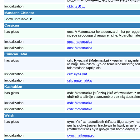
lexicalization
ckb:
بیرکاری
Mandarin Chinese
Show unreliable ▼
Corsican
has gloss
cos:
A Matematica hè a scenza chì hà per oggettu u
invece si occupa di anguli e righe. A parolla m
lexicalization
cos:
matematica
lexicalization
cos:
Matematica
Crimean Tatar
has gloss
crh:
Riyaziyat (Matematika) - yapılarnıñ piçimler
ile bağlı simvollarnı (ya da temsili nesnelerni) 
felsefesinde tapılıp ola.
lexicalization
crh:
riyaziyat
lexicalization
crh:
matematika
Kashubian
has gloss
csb:
Matematika je ùczbą jakô wëewoluòwa z mie
chtërnô analizëje stwòrzoné przez nią abstraktné
lexicalization
csb:
Matematika
lexicalization
csb:
matematika
Welsh
has gloss
cym:
Yn fras, astudiaeth rhifau a ffigurau yw m
geirfa a chystrawen trachywir tu hwnt, ar gyfe
(mathematicós) sy'n golygu "yn hoff o ddysgu".
lexicalization
cym:
mathemateg