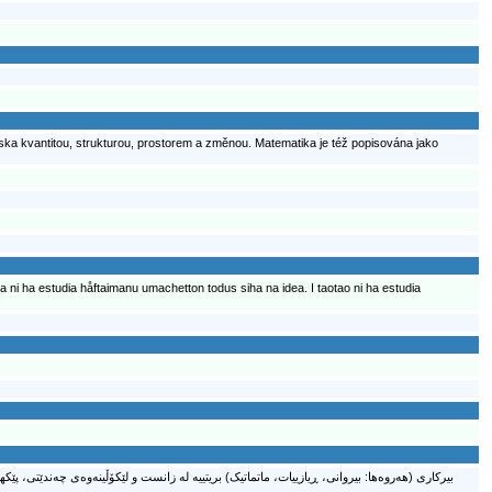
iska kvantitou, strukturou, prostorem a změnou. Matematika je též popisována jako
 ni ha estudia håftaimanu umachetton todus siha na idea. I taotao ni ha estudia
بیرکاری (ھەروەھا: بیروانی، ڕیازییات، ماتماتیک) بریتییە لە زانست و لێکۆڵینەوەی چەندێتی، پێک