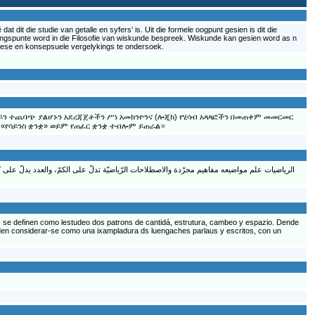
dit die studie van getalle en syfers’ is. Uit die formele oogpunt gesien is dit die
gangspunte word in die Filosofie van wiskunde bespreek. Wiskunde kan gesien word as n
isiese en konsepsuele vergelykings te ondersoek.
አይን ተጨባጭ ያልሆኑን አደረጃጀቶችን ሥነ አመክንዮንና (ሎጂክ) የሂሳብ አጻጻፎችን በመጠቀም መመርመር
«የሳይንስ ቋንቋ» ወይም የጠፈር ቋንቋ ተብሎም ይጠራል።
الرياضيات علم مواضيعه مفاهيم مجرّدة والاصطلاحات الرّياضيّة تدلّ على الكمّ، والعدد يدلّ على .
 se definen como lestudeo dos patrons de cantidá, estrutura, cambeo y espazio. Dende
eden considerar-se como una ixampladura ds luengaches parlaus y escritos, con un