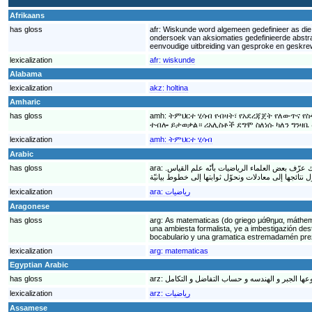
Afrikaans
has gloss
afr:
Wiskunde word algemeen gedefinieer as die st
ondersoek van aksiomaties gedefinieerde abstra
eenvoudige uitbreiding van gesproke en geskrewe
lexicalization
afr:
wiskunde
Alabama
lexicalization
akz:
holtina
Amharic
has gloss
amh:
ትምህርተ ሂሳብ የብዛት፣ የአደረጃጀት የለውጥና የ
ተብሎ ይታወቃል። ሪአሊስቶች ደግሞ ስለነሱ ካለን ግንዛ
lexicalization
amh:
ትምህርተ ሂሳብ
Arabic
has gloss
ara:
لك عرّف بعض العلماء الرياضيات بأنّه علم القياس
lexicalization
ara:
رياضيات
Aragonese
has gloss
arg:
As matematicas (do griego μάθημα, máthema
una ambiesta formalista, ye a imbestigazión de
bocabulario y una gramatica estremadamén prezis
lexicalization
arg:
matematicas
Egyptian Arabic
has gloss
arz:
lexicalization
arz:
رياضيات
Assamese