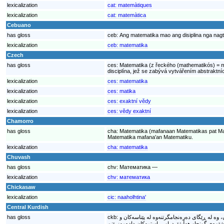
lexicalization
cat:
matemàtiques
lexicalization
cat:
matemàtica
Cebuano
has gloss
ceb:
Ang matematika mao ang disiplina nga nag
lexicalization
ceb:
matematika
Czech
has gloss
ces:
Matematika (z řeckého (mathematikós) = mi
disciplína, jež se zabývá vytvářením abstraktní
lexicalization
ces:
matematika
lexicalization
ces:
matika
lexicalization
ces:
exaktní vědy
lexicalization
ces:
vědy exaktní
Chamorro
has gloss
cha:
Matematika (mafanaan Matematikas pat Math l
Matematika mafana'an Matematiku.
lexicalization
cha:
matematika
Chuvash
has gloss
chv:
Математика —
lexicalization
chv:
математика
Chickasaw
lexicalization
cic:
naaholhtina'
Central Kurdish
has gloss
ckb:
ن، وە لە ڕێگای دەرەنجامگرتنەوە لە پێناسەکان و