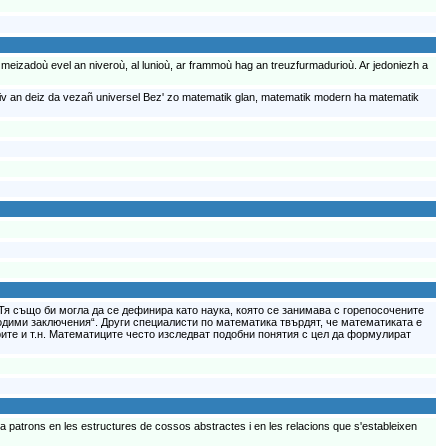
t meizadoù evel an niveroù, al lunioù, ar frammoù hag an treuzfurmadurioù. Ar jedoniezh a
ziv an deiz da vezañ universel Bez' zo matematik glan, matematik modern ha matematik
Тя също би могла да се дефинира като наука, която се занимава с горепосочените
одими заключения“. Други специалисти по математика твърдят, че математиката е
рите и т.н. Математиците често изследват подобни понятия с цел да формулират
dia patrons en les estructures de cossos abstractes i en les relacions que s'estableixen