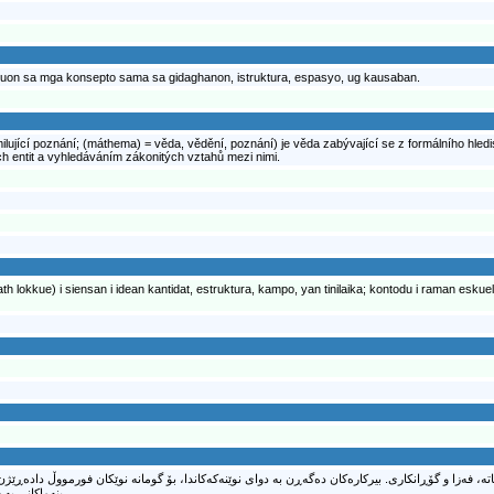
tuon sa mga konsepto sama sa gidaghanon, istruktura, espasyo, ug kausaban.
lující poznání; (máthema) = věda, vědění, poznání) je věda zabývající se z formálního hled
ch entit a vyhledáváním zákonitých vztahů mezi nimi.
okkue) i siensan i idean kantidat, estruktura, kampo, yan tinilaika; kontodu i raman eskuela
ھاتە، فەزا و گۆڕانکاری. بیرکارەکان دەگەڕن بە دوای نوێنەکەکاندا، بۆ گومانە نوێکان فورمووڵ دادەڕێژ
بنەماکانی بە شێوەی گونجاو ھەڵبژێردراو، ڕاستییەکان دادەمەزرێنن.