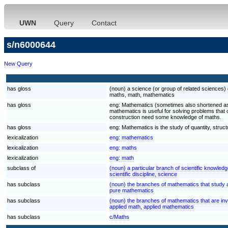
UWN
Query
Contact
s/n6000644
New Query
has gloss
(noun) a science (or group of related sciences) 
maths, math, mathematics
has gloss
eng:
Mathematics (sometimes also shortened as "
mathematics is useful for solving problems that
construction need some knowledge of maths.
has gloss
eng:
Mathematics is the study of quantity, stru
lexicalization
eng:
mathematics
lexicalization
eng:
maths
lexicalization
eng:
math
subclass of
(noun) a particular branch of scientific knowledg
scientific discipline, science
has subclass
(noun) the branches of mathematics that study a
pure mathematics
has subclass
(noun) the branches of mathematics that are invol
applied math, applied mathematics
has subclass
c/Maths