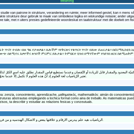
Meaning
udie van patrone in strukture, verandering en ruimte; meer informeel gestel, kan n mens sê dat 
kte strukture deur gebruik te maak van simboliese logika en wiskundige notasie; ander uit
 tale, met n uiters presies gedefinieerde woordeskat en taalstruktuur met die doelwit om f
ስፋት ጥናት ተብሎ ብዙ ግዜ የታወቃል። ሌሎችም «የቅርጽና የቁጥር» ጥናት ብለው ይጠሩታል። በፎርማሊስቲክ 
ቤ ውጭ ሰለሚኖሩ እቃዮችና ጽንሶች ምርምር ይሉታል። ትምህርተ ሂሳብ በማንኛውም የሳይንስ ዘርፍ ስለሚጠቅም 
كميّة المعدود والمقدار قابل للزيادة أو النّقصان وعندما نستطيع قياس المقدار نطلق عليه اسم الكمّ. لذ
تعتبر الرّياضيات لغة العلوم إذ أنّ هذه العلوم لا تكتمل إلاّ عندما نحوّل نتائجها إلى معادلات ونحوّل ثوابتها إلى خطوط بيانيّة.
: zenzia, conoximiento, aprendizache, μαθηματικóς, mathematikós: aimán do conoximiento)
struturas abstrautas emplegando a lochica formal como aina de treballo. As matematicas pu
os, ta describir y estudiar as relazions fesicas y conzeutuals.
الرياضيات هيه علم بيدرس الارقام و علاقتها ببعض و الاشكال الهندسيه و من فروعها الجبر و الهندسه و حساب التفاضل و التكامل.