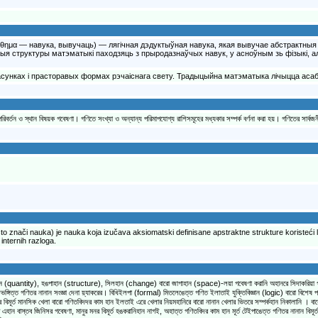
 μάθημα — навука, вывучаць) — лягічная дэдуктыўная навука, якая вывучае абстрактны
я структуры матэматыкі паходзяць з прыродазнаўчых навук, у асноўным зь фізыкі, а
нках і прасторавых формах рэчаіснага свету. Традыцыйна матэматыка лічыцца асабл
তন ও স্থান বিষয়ক গবেষণা। গণিতে সংখ্যা ও অন্যান্য পরিমাপযোগ্য রাশিসমূহের মধ্যকার সম্পর্ক বর্ণনা করা হয়। গণিতের সার্বজন
znači nauka) je nauka koja izučava aksiomatski definisane apstraktne strukture koristeći log
internih razloga.
(quantity), হঙপাহান (structure), সিলহান (change) বারো জাগাহান (space)-লয়া গবেষণা করানি অহানরে সিদাকরিয়া গণ
্টিভঙ্গিত্ত গণিতর নানান সংজ্ঞা দেনা য়্যাকরের। বিধিইলপা (formal) মিতলেঙেত্ত গণিত ইলাতাই যুক্তিবিজ্ঞান (logic) বারো বিশে
র্ত মানসিক খেলা বারো গণিতবিদদর কাম হান ইলতাই এরে খেলার নিয়মহানিরে বারো নানান খেলার ভিতরে সম্পর্কহান নিকালানি । বারো 
ন বাস্তব জিনিসর গবেষণা, মানুর মনর বিমূর্ত হঙকরানিহান নাগই, অহাত্ত গণিতবিদর কাম হান মূর্ত টেইপাঙেত্ত গণিতর নানান বিমূর্ত সূ