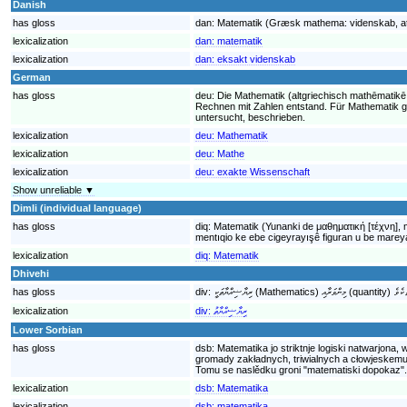
Danish
has gloss
dan:
Matematik (Græsk mathema: videnskab, at l
lexicalization
dan:
matematik
lexicalization
dan:
eksakt videnskab
German
has gloss
deu:
Die Mathematik (altgriechisch mathēmatikē
Rechnen mit Zahlen entstand. Für Mathematik gib
untersucht, beschrieben.
lexicalization
deu:
Mathematik
lexicalization
deu:
Mathe
lexicalization
deu:
exakte Wissenschaft
Show unreliable ▼
Dimli (individual language)
has gloss
diq:
Matematik (Yunanki de μαθηματική [τέχνη], 
mentıqio ke ebe cigeyrayışê figuran u be mar
lexicalization
diq:
Matematik
Dhivehi
has gloss
div:
lexicalization
div:
ރިޔާޟިއްޔާތު
Lower Sorbian
has gloss
dsb:
Matematika jo striktnje logiski natwarj
gromady zakładnych, triwialnych a cłowjeskem
Tomu se naslědku groni "matematiski dopokaz".
lexicalization
dsb:
Matematika
lexicalization
dsb:
matematika