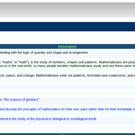
Information
dealing with the logic of quantity and shape and arrangement
maths" or "math"), is the study of numbers, shapes and patterns. Mathematicians are people
 occur in the real world, so many people besides mathematicians study and use these parts 
cture, space, and change. Mathematicians seek out patterns, formulate new conjectures, and e
e; "the science of genetics"
nd develop the principles of mathematics for their own sake rather than for their immediate 
ved in the study of the physical or biological or sociological world