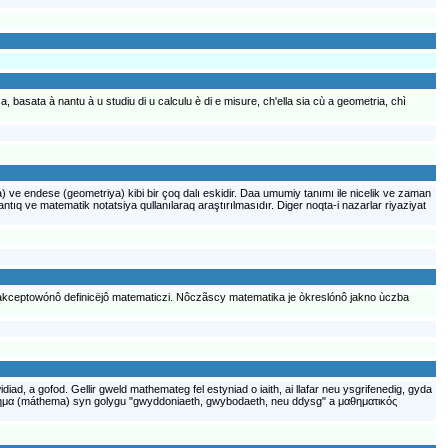
a, basata à nantu à u studiu di u calculu è di e misure, ch'ella sia cù a geometria, chì
ra) ve endese (geometriya) kibi bir çoq dalı eskidir. Daa umumiy tanımı ile nicelik ve zaman
ntıq ve matematik notatsiya qullanılaraq araştırılmasıdır. Diger noqta-i nazarlar riyaziyat
 akceptowónô definicëjô matematiczi. Nôczãscy matematika je òkreslónô jakno ùczba
d, a gofod. Gellir gweld mathemateg fel estyniad o iaith, ai llafar neu ysgrifenedig, gyda
μάθημα (máthema) syn golygu "gwyddoniaeth, gwybodaeth, neu ddysg" a μαθηματικός