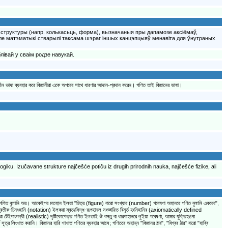
я структуры (напр. колькасьць, форма), вызначаныя пры дапамозе аксіёмаў,
ле матэматыкі стварылі таксама шэраг іншых канцэпцыяў менавіта для ўнутраных
івай у сваім родзе навукай.
ীন ভাষা ব্যবহার করে বিজ্ঞানীরা একে অপরের সাথে ধারণার আদান-প্রদান করেন। গণিত তাই বিজ্ঞানের ভাষা।
iku. Izučavane strukture najčešće potiču iz drugih prirodnih nauka, najčešće fizike, ali
িত বুলানি অর। আকেইগর মতহান ইলয়া "চিত্র (figure) বারো সংখ্যার (number) গবেষণা অহানরে গণিত বুলানি একরের",
ষ প্রতীক-চিনৎহানি (notation) ইলকরা স্বতঃসিদ্ধ-রূপহানল সংজ্ঞায়িত বিমূর্ত হংনিহানির (axiomatically defined
টেইপাংপন্থী (realistic) দৃষ্টিকোণেত্ত গণিত ইলতাই ঔ বস্তু বা ধারণাহানরে লুইয়া গবেষণা, আমার যুক্তিহঙপা
ত্র লিংখাত করানি। বিজ্ঞানর হারি শাখাত গণিতর ব্যবহার আসে; গণিতরে অহান্ন "বিজ্ঞানর ঠার", "বিশ্বর ঠার" বারো "হাব্বি