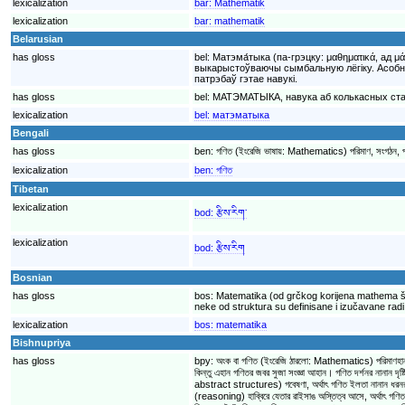
lexicalization
bar:
Mathematik
lexicalization
bar:
mathematik
Belarusian
has gloss
bel:
Матэма́тыка (па-грэцку: μαθηματικά, ад
выкарыстоўваючы сымбальную лёгіку. Асобны
патрэбаў гэтае навукі.
has gloss
bel:
МАТЭМАТЫКА, навука аб колькасных стасу
lexicalization
bel:
матэматыка
Bengali
has gloss
ben:
গণিত (ইংরেজি ভাষায়: Mathematics) পরিমাণ, সংগঠন, পরিবর্
lexicalization
ben:
গণিত
Tibetan
lexicalization
bod:
རྩིས་རིག་
lexicalization
bod:
རྩིས་རིག
Bosnian
has gloss
bos:
Matematika (od grčkog korijena mathema što 
neke od struktura su definisane i izučavane radi 
lexicalization
bos:
matematika
Bishnupriya
has gloss
bpy:
অংক বা গণিত (ইংরেজি ঠারলো: Mathematics) পরিমাণহান 
কিন্তু এহান গণিতর জবর সুজা সংজ্ঞা আহান। গণিত দর্শনর নানান দৃষ
abstract structures) গবেষণা, অর্থাৎ গণিত ইলতা নানান ধরনর বিমূ
(reasoning) হাব্বিরে যেতার ৱাইসাঙ অস্তিত্ব আসে, অর্থাৎ গণিত এহা