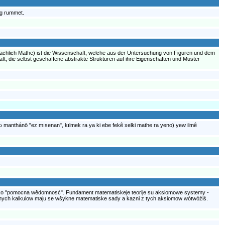
og rummet.
rachlich Mathe) ist die Wissenschaft, welche aus der Untersuchung von Figuren und dem
aft, die selbst geschaffene abstrakte Strukturen auf ihre Eigenschaften und Muster
 manthánō "ez mısenan", kılmek ra ya ki ebe fekê xelki mathe ra yeno) yew ilmê
ako "pomocna wědomnosć". Fundament matematiskeje teorije su aksiomowe systemy -
nych kalkulow maju se wšykne matematiske sady a kazni z tych aksiomow wótwóźiś.