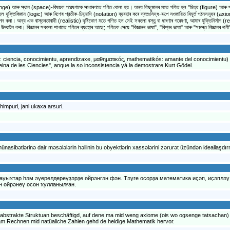
e) আৰু স্থান (space)-বিষয়ক গৱেষণাকে সাধাৰণতে গণিত বোলা হয়। অন্য কিছুমানৰ মতে গণিত হল "চিত্র (figure) আৰু সংখ্য
 হল যুক্তিবিজ্ঞান (logic) আৰু বিশেষ প্রতীক-চিহ্নাদি (notation) ব্যবহাৰ কৰে স্বতঃসিদ্ধ-ৰূপে সংজ্ঞায়িত বিমূৰ্ত গঠনসমূহ
 কৰা। অন্য এক বাস্তবতাবাদী (realistic) দৃষ্টিকোণ মতে গণিত হল সেই সকলো বস্তু বা ধাৰণাৰ গৱেষণা, আমাৰ যুক্তিনিৰ্মাণ (reasoni
্র উদ্ঘাটন কৰা। বিজ্ঞানৰ সকলো শাখাতে গণিতৰ ব্যৱহাৰ আছে; গণিতক সেয়ে "বিজ্ঞানৰ ভাষা", "বিশ্বৰ ভাষা" আৰু "সমস্ত বিজ্ঞানৰ ৰাণী"
ciencia, conocimientu, aprendizaxe, μαθηματικóς, mathematikós: amante del conocimientu) ye
eina de les Ciencies", anque la so inconsistencia yá la demostrare Kurt Gödel.
mpuri, jani ukaxa arsuri.
nasibətlərinə dair məsələlərin həllinin bu obyektlərin xassələrini zərurət üzündən ideallaşdır
ауыҡтар һәм әүерелдереүҙәрҙе өйрәнгән фән. Тәүге осорҙа математика иҫәп, иҫәпләү
 өйрәнеү өсөн ҡулланылған.
t abstrakte Struktuan beschäftigd, auf dene ma mid weng axiome (ois wo ogsenge tatsachan
am Rechnen mid natüaliche Zahlen gehd de heidige Mathematik hervor.