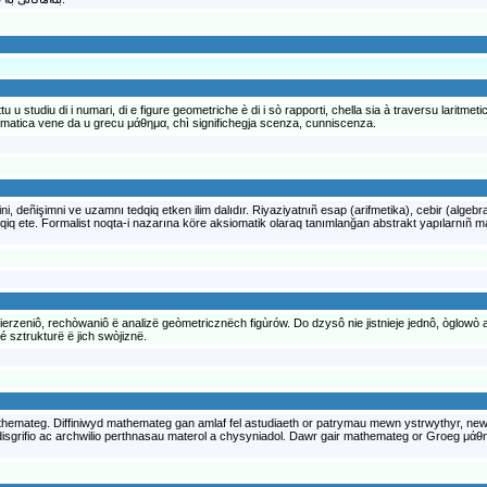
 studiu di i numari, di e figure geometriche è di i sò rapporti, chella sia à traversu laritmetic
atematica vene da u grecu μάθημα, chì significhegja scenza, cunniscenza.
ini, deñişimni ve uzamnı tedqiq etken ilim dalıdır. Riyaziyatnıñ esap (arifmetika), cebir (algeb
tedqiq ete. Formalist noqta-i nazarına köre aksiomatik olaraq tanımlanğan abstrakt yapılarnıñ ma
rzeniô, rechòwaniô ë analizë geòmetricznëch figùrów. Do dzysô nie jistnieje jednô, òglowò
 sztrukturë ë jich swòjiznë.
athemateg. Diffiniwyd mathemateg gan amlaf fel astudiaeth or patrymau mewn ystrwythyr, newidia
r disgrifio ac archwilio perthnasau materol a chysyniadol. Dawr gair mathemateg or Groeg 