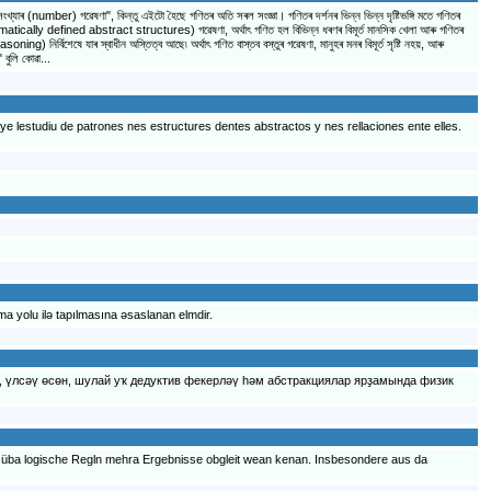
াৰ (number) গৱেষণা", কিন্তু এইটো হৈছে গণিতৰ অতি সৰল সংজ্ঞা। গণিতৰ দৰ্শনৰ ভিন্ন ভিন্ন দৃষ্টিভঙ্গি মতে গণিতৰ
ৰ (axiomatically defined abstract structures) গৱেষণা, অর্থাৎ গণিত হল বিভিন্ন ধৰণৰ বিমূৰ্ত মানসিক খেলা আৰু গণিতৰ
ng) নিৰ্বিশেষে যাৰ স্বাধীন অস্তিত্ব আছে৷ অৰ্থাৎ গণিত বাস্তব বস্তুৰ গৱেষণা, মানুহৰ মনৰ বিমূৰ্ত সৃষ্টি নহয়, আৰু
 বুলি কোৱা...
 lestudiu de patrones nes estructures dentes abstractos y nes rellaciones ente elles.
ma yolu ilə tapılmasına əsaslanan elmdir.
, үлсәү өсөн, шулай уҡ дедуктив фекерләү һәм абстракциялар ярҙамында физик
) üba logische Regln mehra Ergebnisse obgleit wean kenan. Insbesondere aus da