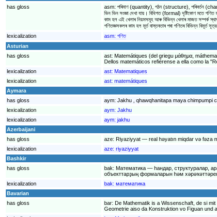
has gloss
asm:
পৰিমাণ (quantity), গঠন (structure), পৰিবৰ্তন (chang
ভিন ভিন সংজ্ঞা দেখা যায়। বিধিগত (formal) দৃষ্টিকোণ মতে গণিত
কাম হল এই খেলাৰ নিয়মসমূহ আৰু বিভিন্ন খেলাৰ মাজত সম্পৰ্ক স্থাপন
গণিতজ্ঞসকলৰ কাম হল মূৰ্ত বাস্তবতাৰ পৰা গণিতৰ বিভিন্ন বিমূৰ্ত সূত
lexicalization
asm:
গণিত
Asturian
has gloss
ast:
Matemátiques (del griegu μάθημα, máthema: 
Dellos matemáticos refiérense a ella como la "R
lexicalization
ast:
Matematiques
lexicalization
ast:
matemátiques
Aymara
has gloss
aym:
Jakhu , qhawqhanitapa maya chimpumpi chi
lexicalization
aym:
Jakhu
lexicalization
aym:
jakhu
Azerbaijani
has gloss
aze:
Riyaziyyat — real həyatın miqdar və fəza mü
lexicalization
aze:
riyaziyyat
Bashkir
has gloss
bak:
Математика — һандар, структуралар, ар
объекттарҙың формаларын һәм хәрәҡәттәрен
lexicalization
bak:
математика
Bavarian
has gloss
bar:
De Mathematik is a Wissenschaft, de si mi
Geometrie aiso da Konstruktion vo Figuan und 