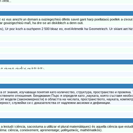
নি একরের...
ez ez eus anezhi un domani a ouiziegezhioù difetis savet gant harp poellataoù poellek a-zivou
r gouizigezhioù-mañ, ha dre-se an diskiblezh a denn outi.
), Ur poz kozh a ouzhpenn 2 500 bloaz eo, evel Aritmetik ha Geometriezh. Ur skiant aet hi
ᨈᨛᨆᨈᨗᨀ ᨕᨗᨕᨊ ᨕᨗᨒᨛᨆᨘ ᨕᨀᨗᨑ-ᨀᨗᨑ᨞
 от знания, изучаващи понятия като количество, структура, пространство и промяна. 
ствените отношения. Бенджамин Пърс я определя като „науката, която съставя необх
сят модели (закономерности) в областта на числата, пространството, науката, компют
верност, служейки си с доказателства от надлежни аксиоми и дефиниции.
a lestudi i ciència, sacostuma a utilitzar el plural matemàtiques) és aquella ciència que estu
thēma: ciència, coneixement, aprenentatge; μαθηματικός, mathēmatikós).