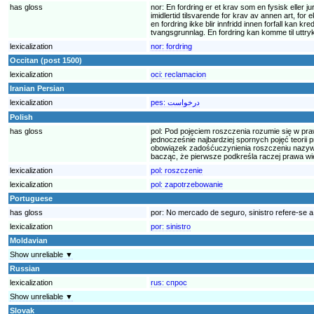
has gloss
nor:
En fordring er et krav som en fysisk eller 
imidlertid tilsvarende for krav av annen art, for
en fordring ikke blir innfridd innen forfall kan 
tvangsgrunnlag. En fordring kan komme til uttryk
lexicalization
nor:
fordring
Occitan (post 1500)
lexicalization
oci:
reclamacion
Iranian Persian
lexicalization
pes:
درخواست
Polish
has gloss
pol:
Pod pojęciem roszczenia rozumie się w pra
jednocześnie najbardziej spornych pojęć teorii 
obowiązek zadośćuczynienia roszczeniu nazywan
bacząc, że pierwsze podkreśla raczej prawa wie
lexicalization
pol:
roszczenie
lexicalization
pol:
zapotrzebowanie
Portuguese
has gloss
por:
No mercado de seguro, sinistro refere-se a
lexicalization
por:
sinistro
Moldavian
Show unreliable ▼
Russian
lexicalization
rus:
спрос
Show unreliable ▼
Slovak