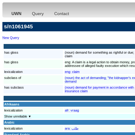
UWN
Query
Contact
s/n1061945
New Query
has gloss
(noun) demand for something as rightful or due; "
claim
has gloss
eng:
A claim is a legal action to obtain money, p
addressee of alleged faulty execution which re
lexicalization
eng:
claim
subclass of
(noun) the act of demanding; "the kidnapper's 
demand
has subclass
(noun) demand for payment in accordance with 
insurance claim
Afrikaans
lexicalization
afr:
vraag
Show unreliable ▼
Arabic
lexicalization
ara:
طلب
Standard Arabic