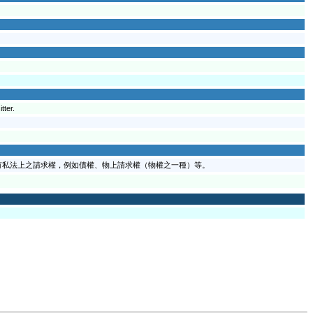
tter.
有私法上之請求權，例如債權、物上請求權（物權之一種）等。