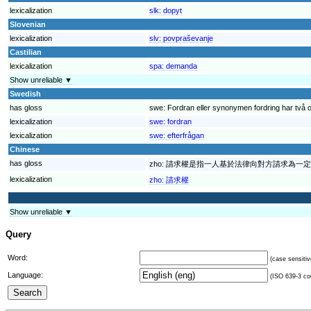
lexicalization
slk:
dopyt
Slovenian
lexicalization
slv:
povpraševanje
Castilian
lexicalization
spa:
demanda
Show unreliable ▼
Swedish
has gloss
swe:
Fordran eller synonymen fordring har två o
lexicalization
swe:
fordran
lexicalization
swe:
efterfrågan
Chinese
has gloss
zho:
請求權是指一人基於法律向對方請求為一定
lexicalization
zho:
請求權
Show unreliable ▼
Query
Word:
(case sensitiv
Language:
(ISO 639-3 cod