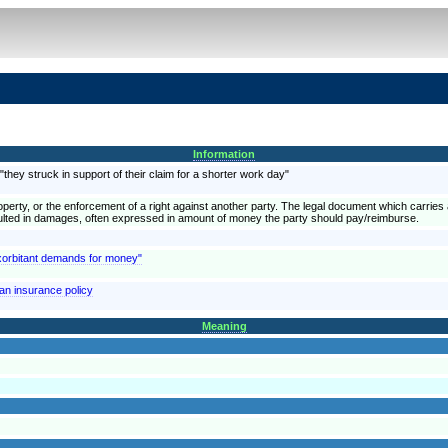
Information
they struck in support of their claim for a shorter work day"
roperty, or the enforcement of a right against another party. The legal document which carries
sulted in damages, often expressed in amount of money the party should pay/reimburse.
exorbitant demands for money"
an insurance policy
Meaning