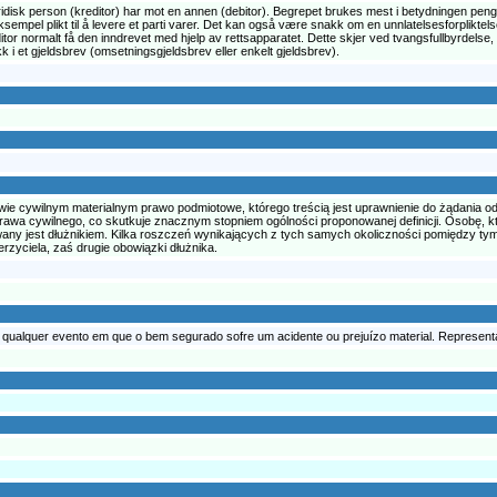
juridisk person (kreditor) har mot en annen (debitor). Begrepet brukes mest i betydningen pen
 eksempel plikt til å levere et parti varer. Det kan også være snakk om en unnlatelsesforplikt
kreditor normalt få den inndrevet med hjelp av rettsapparatet. Dette skjer ved tvangsfullbyrde
k i et gjeldsbrev (omsetningsgjeldsbrev eller enkelt gjeldsbrev).
wie cywilnym materialnym prawo podmiotowe, którego treścią jest uprawnienie do żądania o
prawa cywilnego, co skutkuje znacznym stopniem ogólności proponowanej definicji. Osobę, kt
y jest dłużnikiem. Kilka roszczeń wynikających z tych samych okoliczności pomiędzy tym
rzyciela, zaś drugie obowiązki dłużnika.
 qualquer evento em que o bem segurado sofre um acidente ou prejuízo material. Representa