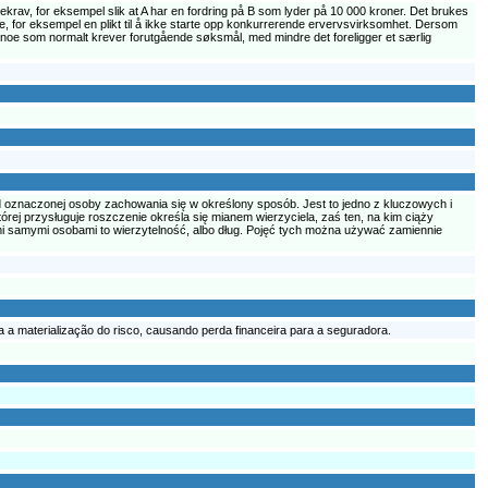
gekrav, for eksempel slik at A har en fordring på B som lyder på 10 000 kroner. Det brukes
else, for eksempel en plikt til å ikke starte opp konkurrerende ervervsvirksomhet. Dersom
lse, noe som normalt krever forutgående søksmål, med mindre det foreligger et særlig
d oznaczonej osoby zachowania się w określony sposób. Jest to jedno z kluczowych i
órej przysługuje roszczenie określa się mianem wierzyciela, zaś ten, na kim ciąży
i samymi osobami to wierzytelność, albo dług. Pojęć tych można używać zamiennie
 a materialização do risco, causando perda financeira para a seguradora.