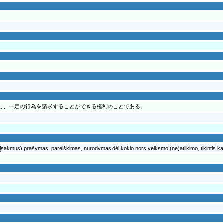
し、一定の行為を請求することができる権利のことである。
 (įsakmus) prašymas, pareiškimas, nurodymas dėl kokio nors veiksmo (ne)atlikimo, tikintis kad 