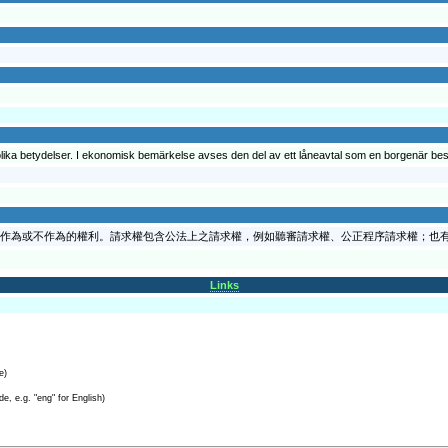
lika betydelser. I ekonomisk bemärkelse avses den del av ett låneavtal som en borgenär besi
作為或不作為的權利。請求權包含公法上之請求權，例如聽審請求權、公正程序請求權；也
Links
e)
e, e.g. "eng" for English)