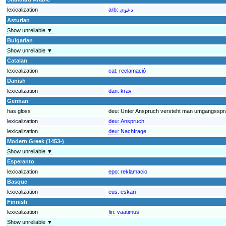
lexicalization
arb:
دعوى
Asturian
Show unreliable ▼
Bulgarian
Show unreliable ▼
Catalan
lexicalization
cat:
reclamació
Danish
lexicalization
dan:
krav
German
has gloss
deu:
Unter Anspruch versteht man umgangsspra
lexicalization
deu:
Anspruch
lexicalization
deu:
Nachfrage
Modern Greek (1453-)
Show unreliable ▼
Esperanto
lexicalization
epo:
reklamacio
Basque
lexicalization
eus:
eskari
Finnish
lexicalization
fin:
vaatimus
Show unreliable ▼