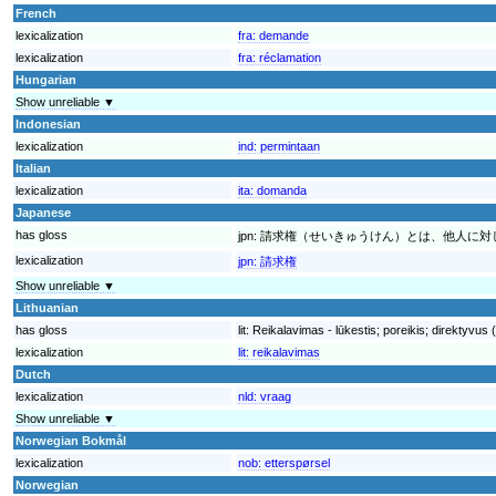
French
lexicalization
fra:
demande
lexicalization
fra:
réclamation
Hungarian
Show unreliable ▼
Indonesian
lexicalization
ind:
permintaan
Italian
lexicalization
ita:
domanda
Japanese
has gloss
jpn:
請求権（せいきゅうけん）とは、他人に対
lexicalization
jpn:
請求権
Show unreliable ▼
Lithuanian
has gloss
lit:
Reikalavimas - lūkestis; poreikis; direktyvus
lexicalization
lit:
reikalavimas
Dutch
lexicalization
nld:
vraag
Show unreliable ▼
Norwegian Bokmål
lexicalization
nob:
etterspørsel
Norwegian