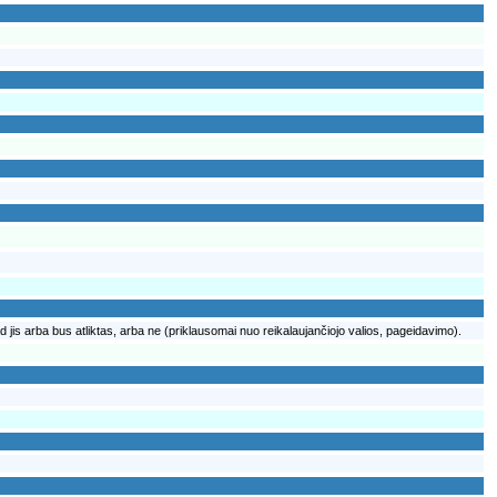
jis arba bus atliktas, arba ne (priklausomai nuo reikalaujančiojo valios, pageidavimo).