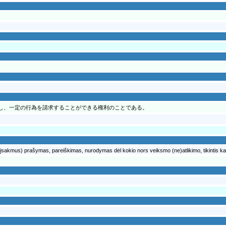
し、一定の行為を請求することができる権利のことである。
 (įsakmus) prašymas, pareiškimas, nurodymas dėl kokio nors veiksmo (ne)atlikimo, tikintis kad 