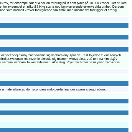
gekrav, for eksempel slik at A har en fordring på B som lyder på 10 000 kroner. Det brukes
else, for eksempel en plikt til å ikke starte opp konkurrerende ervervsvirksomhet. Dersom
lse, noe som normalt krever forutgående søksmål, med mindre det foreligger et særlig
d oznaczonej osoby zachowania się w określony sposób. Jest to jedno z kluczowych i
órej przysługuje roszczenie określa się mianem wierzyciela, zaś ten, na kim ciąży
i samymi osobami to wierzytelność, albo dług. Pojęć tych można używać zamiennie
 a materialização do risco, causando perda financeira para a seguradora.