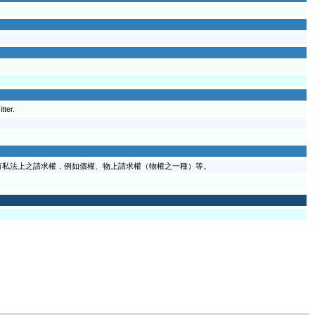
tter.
有私法上之請求權，例如債權、物上請求權（物權之一種）等。