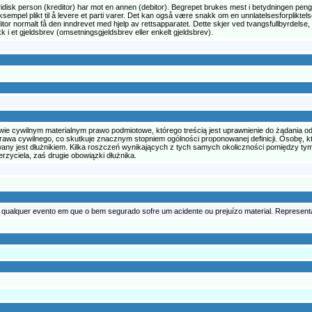
juridisk person (kreditor) har mot en annen (debitor). Begrepet brukes mest i betydningen pen
 eksempel plikt til å levere et parti varer. Det kan også være snakk om en unnlatelsesforplikt
kreditor normalt få den inndrevet med hjelp av rettsapparatet. Dette skjer ved tvangsfullbyrde
k i et gjeldsbrev (omsetningsgjeldsbrev eller enkelt gjeldsbrev).
wie cywilnym materialnym prawo podmiotowe, którego treścią jest uprawnienie do żądania o
prawa cywilnego, co skutkuje znacznym stopniem ogólności proponowanej definicji. Osobę, kt
y jest dłużnikiem. Kilka roszczeń wynikających z tych samych okoliczności pomiędzy tym
rzyciela, zaś drugie obowiązki dłużnika.
 qualquer evento em que o bem segurado sofre um acidente ou prejuízo material. Representa