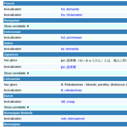
French
lexicalization
fra:
demande
lexicalization
fra:
réclamation
Hungarian
Show unreliable ▼
Indonesian
lexicalization
ind:
permintaan
Italian
lexicalization
ita:
domanda
Japanese
has gloss
jpn:
請求権（せいきゅうけん）とは、他人に対
lexicalization
jpn:
請求権
Show unreliable ▼
Lithuanian
has gloss
lit:
Reikalavimas - lūkestis; poreikis; direktyvus
lexicalization
lit:
reikalavimas
Dutch
lexicalization
nld:
vraag
Show unreliable ▼
Norwegian Bokmål
lexicalization
nob:
etterspørsel
Norwegian