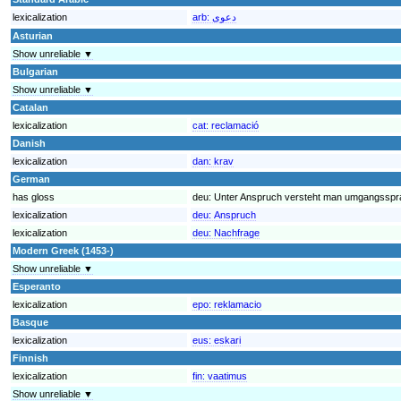
lexicalization
arb:
دعوى
Asturian
Show unreliable ▼
Bulgarian
Show unreliable ▼
Catalan
lexicalization
cat:
reclamació
Danish
lexicalization
dan:
krav
German
has gloss
deu:
Unter Anspruch versteht man umgangsspra
lexicalization
deu:
Anspruch
lexicalization
deu:
Nachfrage
Modern Greek (1453-)
Show unreliable ▼
Esperanto
lexicalization
epo:
reklamacio
Basque
lexicalization
eus:
eskari
Finnish
lexicalization
fin:
vaatimus
Show unreliable ▼