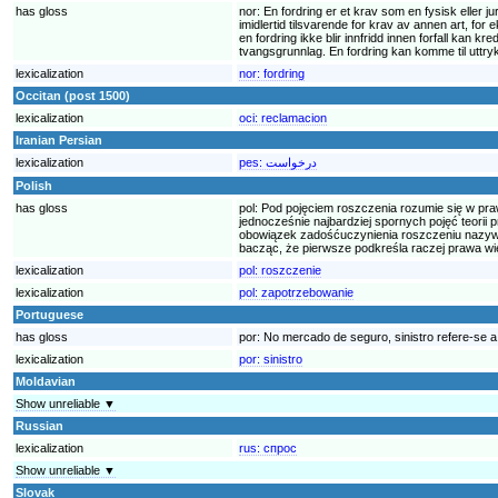
has gloss
nor:
En fordring er et krav som en fysisk eller 
imidlertid tilsvarende for krav av annen art, for
en fordring ikke blir innfridd innen forfall kan 
tvangsgrunnlag. En fordring kan komme til uttryk
lexicalization
nor:
fordring
Occitan (post 1500)
lexicalization
oci:
reclamacion
Iranian Persian
lexicalization
pes:
درخواست
Polish
has gloss
pol:
Pod pojęciem roszczenia rozumie się w pra
jednocześnie najbardziej spornych pojęć teorii 
obowiązek zadośćuczynienia roszczeniu nazywan
bacząc, że pierwsze podkreśla raczej prawa wie
lexicalization
pol:
roszczenie
lexicalization
pol:
zapotrzebowanie
Portuguese
has gloss
por:
No mercado de seguro, sinistro refere-se a
lexicalization
por:
sinistro
Moldavian
Show unreliable ▼
Russian
lexicalization
rus:
спрос
Show unreliable ▼
Slovak