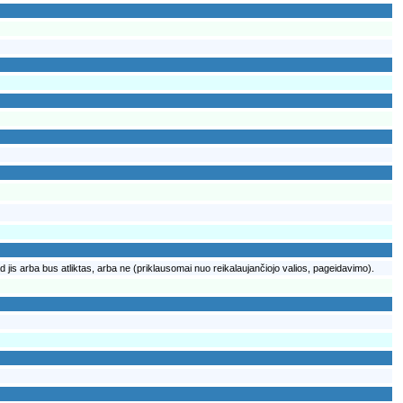
jis arba bus atliktas, arba ne (priklausomai nuo reikalaujančiojo valios, pageidavimo).