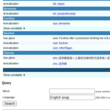
lexicalization
slk:
dopyt
Slovenian
lexicalization
slv:
povpraševanje
Castilian
lexicalization
spa:
demanda
Show unreliable ▼
Swedish
has gloss
swe:
Fordran eller synonymen fordring har två o
lexicalization
swe:
fordran
lexicalization
swe:
efterfrågan
Chinese
has gloss
zho:
請求權是指一人基於法律向對方請求為一定
lexicalization
zho:
請求權
Show unreliable ▼
Query
Word:
(case sensitiv
Language:
(ISO 639-3 cod