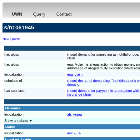
UWN
Query
Contact
s/n1061945
New Query
has gloss
(noun) demand for something as rightful or due; "
claim
has gloss
eng:
A claim is a legal action to obtain money, p
addressee of alleged faulty execution which re
lexicalization
eng:
claim
subclass of
(noun) the act of demanding; "the kidnapper's 
demand
has subclass
(noun) demand for payment in accordance with 
insurance claim
Afrikaans
lexicalization
afr:
vraag
Show unreliable ▼
Arabic
lexicalization
ara:
طلب
Standard Arabic