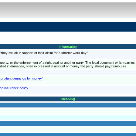
Information
they struck in support of their claim for a shorter work day"
roperty, or the enforcement of a right against another party. The legal document which carries
sulted in damages, often expressed in amount of money the party should pay/reimburse.
exorbitant demands for money"
an insurance policy
Meaning