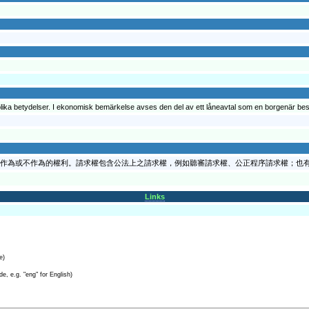
lika betydelser. I ekonomisk bemärkelse avses den del av ett låneavtal som en borgenär besi
作為或不作為的權利。請求權包含公法上之請求權，例如聽審請求權、公正程序請求權；也
Links
e)
e, e.g. "eng" for English)