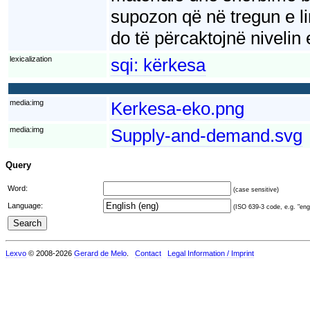
supozon që në tregun e li
do të përcaktojnë nivelin 
lexicalization
sqi:
kërkesa
media:img
Kerkesa-eko.png
media:img
Supply-and-demand.svg
Query
Word:
(case sensitive)
Language:
(ISO 639-3 code, e.g. "eng"
Lexvo
© 2008-2026
Gerard de Melo
.
Contact
Legal Information / Imprint