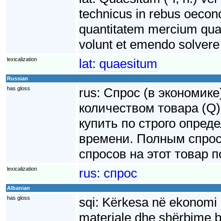
technicus in rebus oecon
quantitatem mercium qua
volunt et emendo solvere
lexicalization
lat:
quaesitum
Russian
has gloss
rus:
Спрос (в экономике
количеством товара (Q)
купить по строго опред
времени. Полным спрос
спросов на этот товар 
lexicalization
rus:
спрос
Albanian
has gloss
sqi:
Kërkesa në ekonomi p
materiale dhe shërbime 