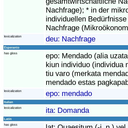
gesamtwirtschaftliche N
Nachfrage); * in der mi
individuellen Bedürfniss
Nachfrage (Mikroökonomi
lexicalization
deu:
Nachfrage
Esperanto
has gloss
epo:
Mendado (alia uzata 
kiun individuo (individua 
tiu varo (merkata mendado
mendado estas pagkapabl
lexicalization
epo:
mendado
Italian
lexicalization
ita:
Domanda
Latin
has gloss
lat:
Quaesitum (-i, n.) vel 