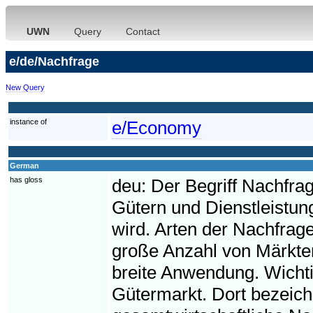
UWN
Query
Contact
e/de/Nachfrage
New Query
instance of
e/Economy
German
has gloss
deu:
Der Begriff Nachfrag
Gütern und Dienstleistun
wird. Arten der Nachfrag
große Anzahl von Märkten 
breite Anwendung. Wichti
Gütermarkt. Dort bezeich