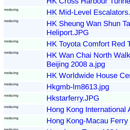
HK Cross Harbour Tunnel
media:img
HK Mid-Level Escalators.
media:img
HK Sheung Wan Shun Tak
Heliport.JPG
media:img
HK Toyota Comfort Red T
media:img
HK Wan Chai North Walk
Beijing 2008 a.jpg
media:img
HK Worldwide House Cent
media:img
Hkgmb-lm8613.jpg
media:img
Hkstarferry.JPG
media:img
Hong Kong International A
media:img
Hong Kong-Macau Ferry P
media:img