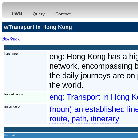
UWN
Query
Contact
e/Transport in Hong Kong
New Query
has gloss
eng:
Hong Kong has a hig
network, encompassing bo
the daily journeys are on 
the world.
lexicalization
eng:
Transport in Hong 
instance of
(noun) an established line
route, path, itinerary
Finnish