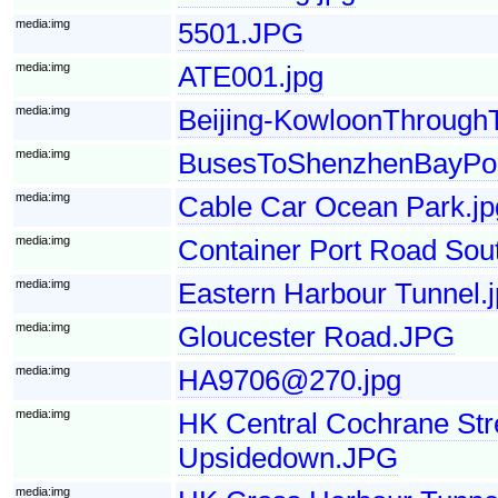
media:img
5501.JPG
media:img
ATE001.jpg
media:img
Beijing-KowloonThroughT
media:img
BusesToShenzhenBayPo
media:img
Cable Car Ocean Park.jp
media:img
Container Port Road Sout
media:img
Eastern Harbour Tunnel.
media:img
Gloucester Road.JPG
media:img
HA9706@270.jpg
media:img
HK Central Cochrane Stre
Upsidedown.JPG
media:img