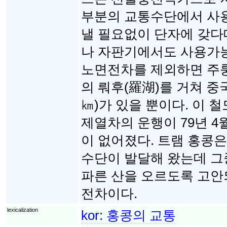
부분의 교통수단에서 사용
낼 필요없이 단자에 갖다
나 자판기에서도 사용가
노면전차를 제외하면 주룽
의 뤄후(羅湖)를 거쳐 중
㎞)가 있을 뿐이다. 이 
제열차의 운행이 79년 
이 없어졌다. 트램 홍콩
수단이 발달해 왔는데 그중
파른 산을 오르도록 고안
전차이다.
lexicalization
kor:
홍콩의 교통