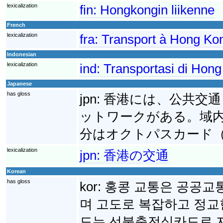
lexicalization
fin:
Hongkongin liikenne
French
lexicalization
fra:
Transport à Hong Ko
Indonesian
lexicalization
ind:
Transportasi di Hon
Japanese
has gloss
jpn:
香港には、公共交通
ットワークがある。域
分はオクトパスカード
lexicalization
jpn:
香港の交通
Korean
has gloss
kor:
홍콩 교통은 공공교
며 고도로 복잡하고 정교
드는 선불충전식카드로 지하