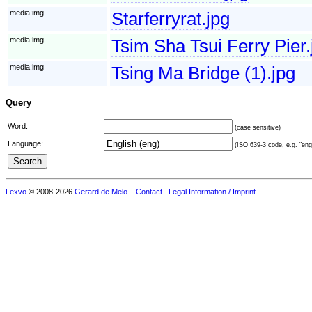
media:img
Starferryrat.jpg
media:img
Tsim Sha Tsui Ferry Pier.
media:img
Tsing Ma Bridge (1).jpg
Query
Word:
(case sensitive)
Language:
(ISO 639-3 code, e.g. "eng"
Lexvo
© 2008-2026
Gerard de Melo
.
Contact
Legal Information / Imprint