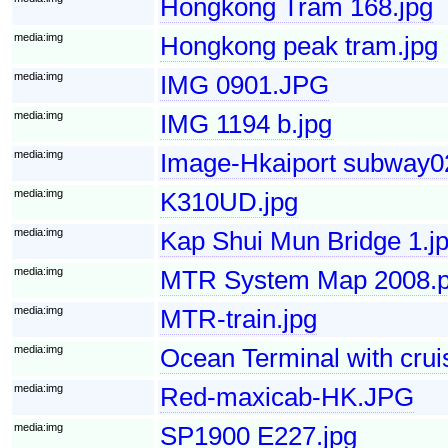
Hongkong Tram 168.jpg
media:img
Hongkong peak tram.jpg
media:img
IMG 0901.JPG
media:img
IMG 1194 b.jpg
media:img
Image-Hkaiport subway
media:img
K310UD.jpg
media:img
Kap Shui Mun Bridge 1.j
media:img
MTR System Map 2008.
media:img
MTR-train.jpg
media:img
Ocean Terminal with crui
media:img
Red-maxicab-HK.JPG
media:img
SP1900 E227.jpg