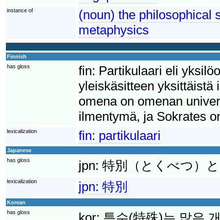
instance of
(noun) the philosophical 
metaphysics
Finnish
has gloss
fin:
Partikulaari eli yksilö
yleiskäsitteen yksittäist
omena on omenan universaa
ilmentymä, ja Sokrates o
lexicalization
fin:
partikulaari
Japanese
has gloss
jpn:
特別（とくべつ）と
lexicalization
jpn:
特別
Korean
has gloss
kor:
특수(特殊)는 많은 