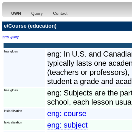
UWN
Query
Contact
e/Course (education)
New Query
has gloss
eng:
In U.S. and Canadian
typically lasts one acade
(teachers or professors),
student a grade and acad
has gloss
eng:
Subjects are the par
school, each lesson usual
lexicalization
eng:
course
lexicalization
eng:
subject