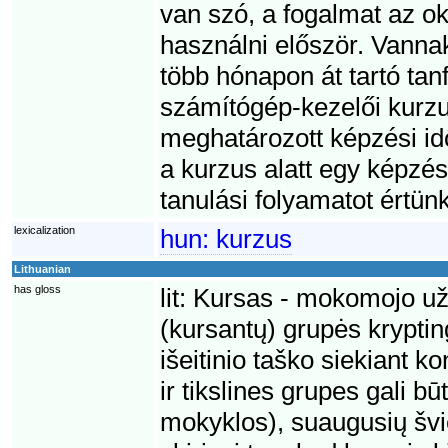
van szó, a fogalmat az o
használni először. Vannak
több hónapon át tartó tan
számítógép-kezelői kurzu
meghatározott képzési idő
a kurzus alatt egy képzés
tanulási folyamatot értünk
lexicalization
hun:
kurzus
Lithuanian
has gloss
lit:
Kursas - mokomojo už
(kursantų) grupės krypti
išeitinio taško siekiant k
ir tikslines grupes gali b
mokyklos), suaugusių švie