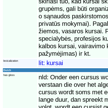
skiriasi tuo, kad kursai 
grupėms, gali būti organi
o sąnaudos paskirstomos d
privatūs mokymai). Pagal 
žiemos, vasaros kursai. Pa
specialybės, profesijos ku
kalbos kursai, vairavimo k
pažymėjimas) ir kt.
lexicalization
lit:
kursai
Dutch
has gloss
nld:
Onder een cursus wo
verstaan die over het a
cursus wordt soms met een
lange duur, dan spreekt 
volgt, wordt een cursist