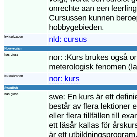
onrechte aan een leerlin
Cursussen kunnen beroep
hobbygebieden.
lexicalization
nld:
cursus
Norwegian
has gloss
nor:
:Kurs brukes også om
meterologisk fenomen (la
lexicalization
nor:
kurs
Swedish
has gloss
swe:
En kurs är ett defin
består av flera lektioner e
eller flera tillfällen til
ett läsår kallas för årsk
är ett utbildningsprogram