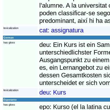
l'alumne. A la universitat
poden classificar-se seg
predominant, així hi ha as
lexicalization
cat:
assignatura
German
has gloss
deu:
Ein Kurs ist ein Sam
unterschiedlichster For
Ausgangspunkt zu einem L
es, ein Lernangebot zu e
dessen Gesamtkosten sic
unterscheidet er sich vom
lexicalization
deu:
Kurs
Esperanto
has gloss
epo:
Kurso (el la latina c