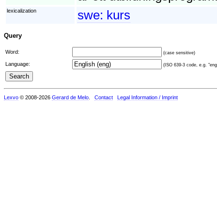
lexicalization
swe:
kurs
Query
Word:
(case sensitive)
Language:
(ISO 639-3 code, e.g. "eng"
Lexvo
© 2008-2026
Gerard de Melo
.
Contact
Legal Information / Imprint